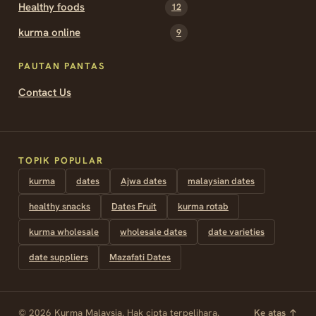
Healthy foods
12
kurma online
9
PAUTAN PANTAS
Contact Us
TOPIK POPULAR
kurma
dates
Ajwa dates
malaysian dates
healthy snacks
Dates Fruit
kurma rotab
kurma wholesale
wholesale dates
date varieties
date suppliers
Mazafati Dates
© 2026 Kurma Malaysia. Hak cipta terpelihara.
Ke atas ↑