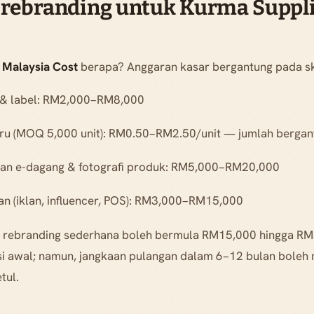
 rebranding untuk Kurma Suppl
Malaysia Cost
berapa? Anggaran kasar bergantung pada s
 & label: RM2,000–RM8,000
u (MOQ 5,000 unit): RM0.50–RM2.50/unit — jumlah bergan
n e-dagang & fotografi produk: RM5,000–RM20,000
n (iklan, influencer, POS): RM3,000–RM15,000
j rebranding sederhana boleh bermula RM15,000 hingga RM
i awal; namun, jangkaan pulangan dalam 6–12 bulan boleh m
tul.