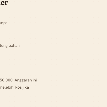
ier
kop:
tung bahan
50,000. Anggaran ini
elebihi kos jika