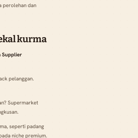
da perolehan dan
ekal kurma
 Supplier
back pelanggan.
.
an? Supermarket
ngkusan.
ma, seperti padang
pada niche premium.