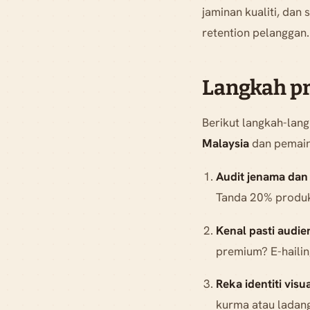
jaminan kualiti, dan
retention pelanggan.
Langkah pr
Berikut langkah-lan
Malaysia
dan pemai
Audit jenama dan
Tanda 20% produk 
Kenal pasti audie
premium? E-haili
Reka identiti visu
kurma atau ladan