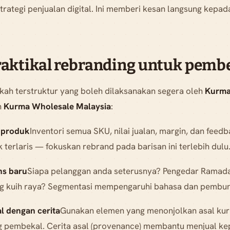
 strategi penjualan digital. Ini memberi kesan langsung kepa
aktikal rebranding untuk pemb
gkah terstruktur yang boleh dilaksanakan segera oleh
Kurma
n
Kurma Wholesale Malaysia
:
 produk
Inventori semua SKU, nilai jualan, margin, dan feed
terlaris — fokuskan rebrand pada barisan ini terlebih dulu
ns baru
Siapa pelanggan anda seterusnya? Pengedar Ramad
ng kuih raya? Segmentasi mempengaruhi bahasa dan pembu
al dengan cerita
Gunakan elemen yang menonjolkan asal kur
g pembekal. Cerita asal (provenance) membantu menjual ke