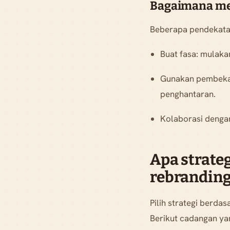
Bagaimana me
Beberapa pendekatan
Buat fasa: mulaka
Gunakan pembekal
penghantaran.
Kolaborasi dengan
Apa strate
rebranding
Pilih strategi berd
Berikut cadangan yan