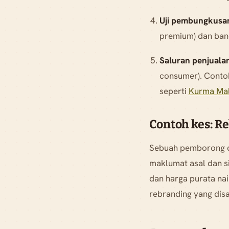
Uji pembungkusa
premium) dan band
Saluran penjualan
consumer). Contoh
seperti
Kurma Mal
Contoh kes: R
Sebuah pemborong d
maklumat asal dan si
dan harga purata na
rebranding yang dis