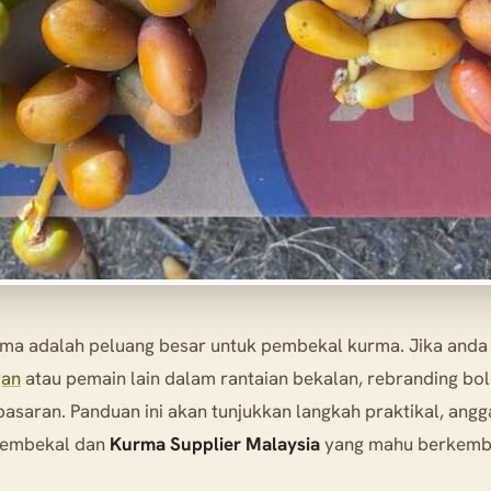
ma adalah peluang besar untuk pembekal kurma. Jika anda
gan
atau pemain lain dalam rantaian bekalan, rebranding bol
asaran. Panduan ini akan tunjukkan langkah praktikal, ang
pembekal dan
Kurma Supplier Malaysia
yang mahu berkemb