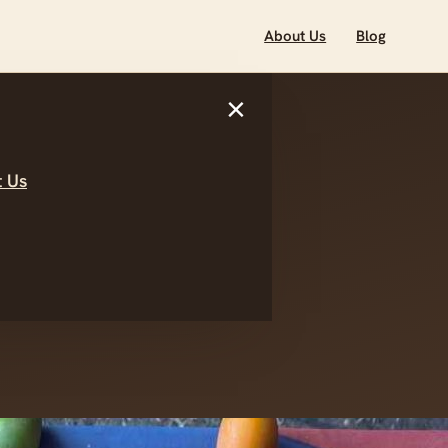
About Us
Blog
×
 Us
er
tegi &