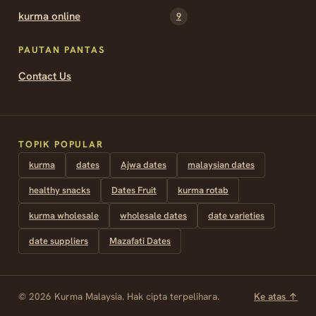
kurma online
9
PAUTAN PANTAS
Contact Us
TOPIK POPULAR
kurma
dates
Ajwa dates
malaysian dates
healthy snacks
Dates Fruit
kurma rotab
kurma wholesale
wholesale dates
date varieties
date suppliers
Mazafati Dates
© 2026 Kurma Malaysia. Hak cipta terpelihara.
Ke atas ↑