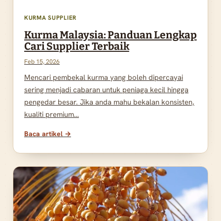
KURMA SUPPLIER
Kurma Malaysia: Panduan Lengkap
Cari Supplier Terbaik
Feb 15, 2026
Mencari pembekal kurma yang boleh dipercayai
sering menjadi cabaran untuk peniaga kecil hingga
pengedar besar. Jika anda mahu bekalan konsisten,
kualiti premium…
Baca artikel →