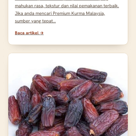
mahukan rasa, tekstur dan nilai pemakanan terbaik.
Jika anda mencari Premium Kurma Malaysia,
sumber yang tepat…
Baca artikel →