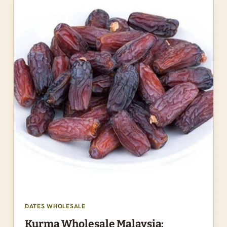
DATES WHOLESALE
Kurma Wholesale Malaysia: