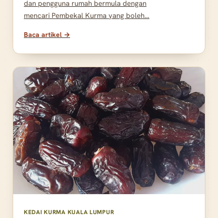
dan pengguna rumah bermula dengan
mencari Pembekal Kurma yang boleh…
Baca artikel →
KEDAI KURMA KUALA LUMPUR