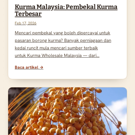
Kurma Malaysia: Pembekal Kurma
Terbesar
Feb 17, 2026
Mencari pembekal yang boleh dipercayai untuk
pasaran borong kurma? Banyak perniagaan dan
kedai runcit mula mencari sumber terbaik
untuk Kurma Wholesale Malaysia — dari…
Baca artikel →